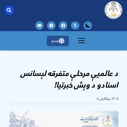
پښتو
د عالمیې مرحلې متفرقه لېسانس
اسنادو د وېش خبرتیا!
۱۴۰۵ چنگاښ ۸