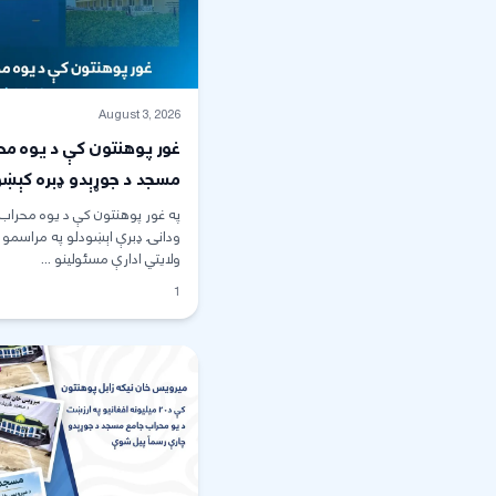
August 3, 2026
غور پوهنتون کې د یوه مح
مسجد د جوړېدو ډبره کېښ
شوه
په غور پوهنتون کې د یوه محراب
ودانۍ ډبرې اېښودلو په مراسمو 
ولایتي ادارې مسئولینو ...
1