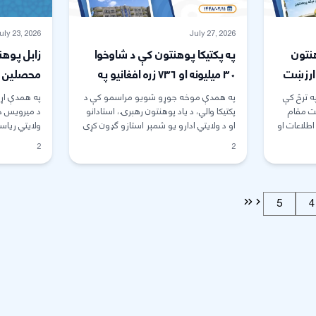
uly 23, 2026
July 27, 2026
نتون
په پکتیکا پوهنتون کې د شاوخوا
په ارزښت
۳۰ میلیونه او ۷۳۶ زره افغانیو په
محصلين فا
جوړېدو
ارزښت د محصلینو لیلیې د جوړېدو
په موخه 
ه ترڅ کې
په همدې موخه جوړو شویو مراسمو کې د
په همدې اړه
یت مقام
پاتې چارې پیل شوې
پکتیکا والي، د یاد پوهنتون رهبرۍ، استادانو
د میرویس خا
اطلاعات او
او د ولایتي ادارو یو شمېر استازو ګډون کړی
ولایتي ریاست
...
2
2
5
4