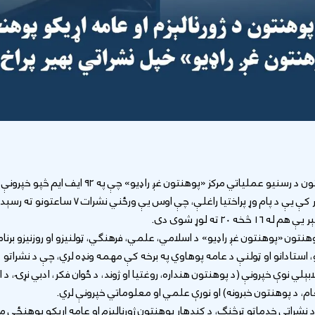
د یاد پوهنتون د رسنیو عملیاتي مرکز «پوهنتون غږ راډیو» چې په ۹۲ ا
نشراتي بهیر کې یې د پام وړ پراختیا راغلې، چې اوس یې ورځني نشرات 
۱ څخه ۲۰ ته لوړ شوی دی.
هنتون «پوهنتون غږ راډیو» د اسلامي، علمي، فرهنګي، ټولنیزو او روزنیزو برنام
استادانو او ټولنې د عامه پوهاوي په برخه کې مهمه ونډه لري، چې د نشراتو د 
بېلي نوې خپرونې (د پوهنتون هنداره، روغتیا او ژوند، د ځوان فکر، ادبي نړۍ، د ا
، د پوهنتون خبرونه) او نورې علمي او معلوماتي خپرونې لري.
 نشراتي خدماتو ترڅنګ، د کندهار پوهنتون ژورنالېزم او عامه اړیکو پوهنځي 