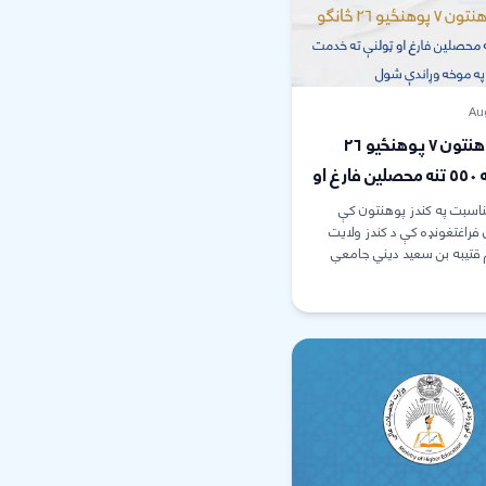
Aug
د کندز پوهنتون ۷ پوهنځيو ۲۶
څانګو څخه ۵۵۰ تنه محصلین فارغ او
د خدمت په موخه وړاندې
اسبت په کندز پوهنتون کې
راغتغونډه کې د کندز ولایت
م قتیبه بن سعید دیني جامعې