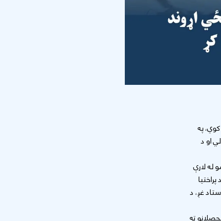
یف ایم څپو خپرونې کوي، په
۷ ساعتونو ته رسېدلي او د
و له لارې
پراختیا
ستاد غږ، د
محصلانو ته