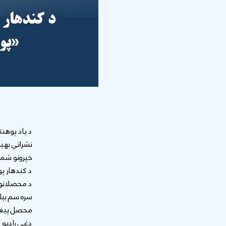
خپرونو شمېر یې هم له ۶
د کندهار پو
د محصلانو، 
سره سم بېلا
محصل پیغام
دغې راډیو د