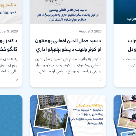
ust 3, 2026
August 3, 2026
راب
د سيد جمال الدين افغاني پوهنتون
ودل
او کونړ ولايت د پنځو بېلابېلو اداري
واحدونو ترمنځ د گډو همکاریو
ټولنې ته 
 مسجد د
د کونړ په ولايت مقام کې د سيد جمال الدين
په همدې من
کې، د
هوکړه ‌ليکونه لاسلیک شول.
افغاني پوهنتون او د کونړ ولايت پنځو بېلابېلو
شول
جوړې شوې ف
ولايتي رياستونو ترمنځ د علمي او مسلکي ...
والي، د اما
رئیس ...
2
2