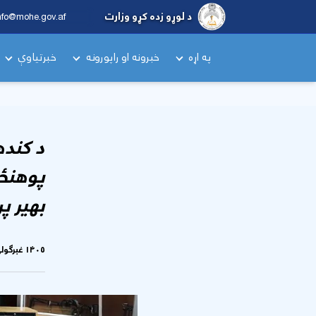
د لوړو زده کړو وزارت
nfo@mohe.gov.af
په اړه
خبرونه او راپورونه
خبرتیاوې
د کنده
پوهنځي
بهیر پر
۱۴۰۵ غبرگولی ۱۸