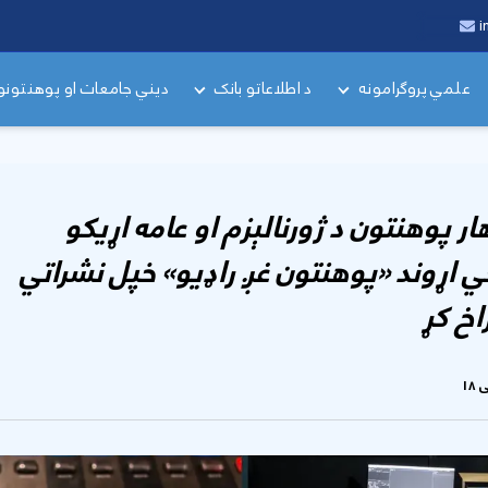
i
علمي پروګرامونه
د اطلاعاتو بانک
دیني جامعات او پوهنتونو
ار پوهنتون د ژورنالېزم او عامه اړیکو
 اړوند «پوهنتون غږ راډیو» خپل نشراتي
اخ کړ