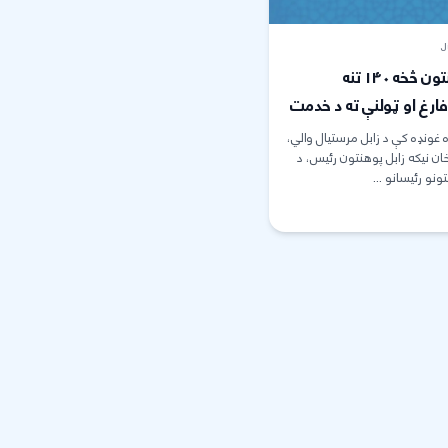
J
زابل پوهنتون څخه ۱۴۰ تنه
رغ او ټولنې ته د خدمت
وړاندې شول
 غونډه کې د زابل مرستیال والي،
ن نیکه زابل پوهنتون رئیس، د
ونو رئیسانو ...