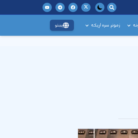
نه
زمونږ سره اړیکه
پښتو