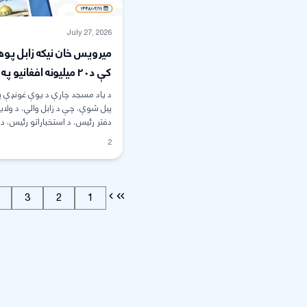
July 27, 2026
میرویس خان نیکه زابل پوه
کې د۲۰ میلیونه افغانیو 
د یو محراب جامع مسجد د 
د یاد مسجد چارې د یوې غونډې پ
چارې رسماً پیل شوې
پیل شوې، چې د زابل والي، د ولا
دفتر رئیس، د استخباراتو رئیس، د 
فرهنګ رئیس ...
2
3
2
1