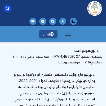
پښتو
د بورسونو اعلان
یکشنبه، دسمبر 27 2020 4:45 PM -
سه شنبه، د می ۲۵ د ۲۰۲۱
د ماښام ۷:۱۵
موقیعت رومانیا
د بهرنیو چارو وزارت د لیسانس، ماسټرۍ او دوکتورا بورسونو
په اړه خبر ورکړ. د رومانیا د حکومت لخوا د 2021-2022
تعلیمي کال لپاره په بیلابیلو برخو کې پرته د طب (طب)،
غاښونو (ستوماتولوژي) طب، او درملتون د غیر اروپايي
اتحادیې هیوادونو لپاره ورکړل شوي او د کاندیدانو د معرفي
کولو غوښتنه یې کړې، لاندې شرایط پوره کوي د بشپړو