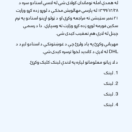
له همدې امله نوماندان کولای شي له لاسي اسنادو سره د
۱۳۹۹/۱۲/۲۸ له پارسي مهالوېش مخکې د لوړو زده کړو وزارت
۲۱ نمبر سټېشن ته مراجعه وکړي او د ټولو اړینو اسنادو په نرم
سکین فورمه لوړو زده کړو وزارت ته وسپاري. دا د رسمي
چینل له لارې هم تعقیب کیدی شي.
مهرباني وکړئ په یاد ولرئ چې د غوښتونکي د اسنادو لیږد د
DHL له لارې د کاندید لخوا ترسره کیدی شي.
د لا زیاتو معلوماتو لپاره په لاندې لینک کلیک وکړئ.
1. لینک
2.
لینک
3. لینک
4. لینک