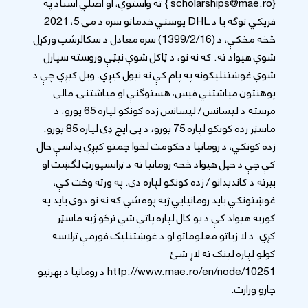
{scholarships@mae.ro } ته واستوي، او اصلي اسناد په
فزیکي توګه یا د DHL پوستي خدماتو سره د می 5، 2021
څخه مخکې، د (1399/2/16) سره معادل د سکالرشپ ورکړل
شوي هیواد ته. که نه نو، د ټاکل شوې نیټې وروسته سپارل
شوي غوښتنلیکونه په پام کې نه نیول کیږي. ویل کیږي چې د
پوهنتون میاشتني فیس، هستوګنې او میاشتنۍ مالي
مرسته د لیسانس / لیسانس زده کونکو لپاره 65 یورو، د
ماسټر زده کونکو لپاره 75 یورو، د پی ایچ ډی لپاره 85 یورو.
زده کونکي، د رومانیا د حکومت لخوا چمتو کیږي پداسې حال
کې چې د خپل هیواد څخه رومانیا ته د ټرانسپورټ لګښت او
بیرته د کاندیدانو / زده کونکو لپاره دی. په ورته وخت کې،
غوښتونکي باید رومانیايي ژبه پوه شي که نه نو دوی باید په
کوربه هیواد کې د یو کال لپاره پاتې شي ترڅو ژبه ماسټر
کړي. د لا زیاتو معلوماتو او د غوښتنلیک فورمې ترلاسه
کولو لپاره لینک ته لاړ شئ
http://www.mae.ro/en/node/10251 د رومانیا د بهرنیو
چارو وزارت.