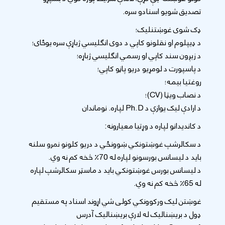
تصدیق شویو اسنادو سره.
ډک شوی غوښتنلیک؛
د ډیپلوم او نقلونو کاپي د دوی انګلیسي ژباړې سره یوځای؛
د زیږون سند کاپي او رسمي انګلیسي ژباړه؛
د پاسپورت د لومړیو دریو پاڼو کاپي؛
روغتیا بیمه؛
د نصاب ویټا (CV)؛
د ارادې لیک یوازې د Ph.D لپاره. نوماندان
د کاندیدانو لپاره د وړتیا معیارونه:
د سکالرشپ غوښتونکي ښوونځي د دریو کلونو نمرو سلنه
باید د لیسانس بورسونو لپاره له 70٪ څخه کم نه وي.
د لیسانس بورس غوښتونکي باید د ماسټر سکالرشپ لپاره
له 65٪ څخه کم نه وي.
غوښتن لیک ورکوونکي کولی شي اړوند اسناد په مستقیم
ډول د بریښنالیک له لارې بریښنالیک آدرس